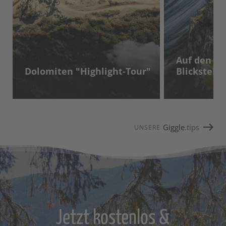
Auf den D
Dolomiten "Highlight-Tour"
Blicksteig
Giggle
.tips
UNSERE
Jetzt kostenlos &