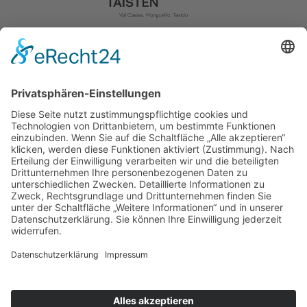
© Örlerhof
Datenschutz
Impressum
CIN: IT021109B5QWMU8W6Y
powered by