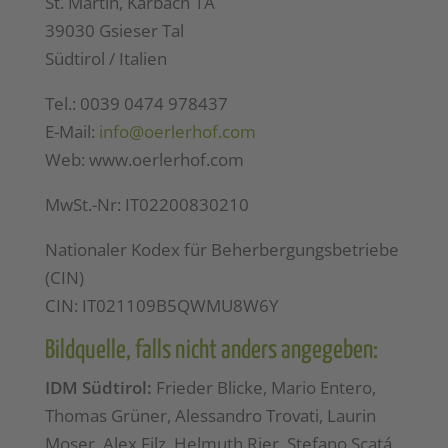
St. Martin, Karbach 1A
39030 Gsieser Tal
Südtirol / Italien
Tel.: 0039 0474 978437
E-Mail:
info@oerlerhof.com
Web: www.oerlerhof.com
MwSt.-Nr: IT02200830210
Nationaler Kodex für Beherbergungsbetriebe
(CIN)
CIN: IT021109B5QWMU8W6Y
Bildquelle, falls nicht anders angegeben:
IDM Südtirol:
Frieder Blicke, Mario Entero,
Thomas Grüner, Alessandro Trovati, Laurin
Moser, Alex Filz, Helmuth Rier, Stefano Scatá,