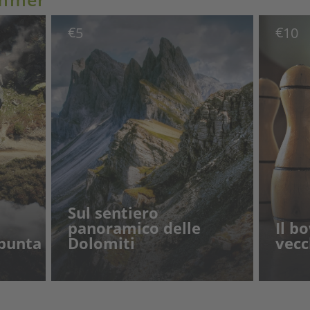
€
€
5
10
Sul sentiero
panoramico delle
Il b
 punta
Dolomiti
vecc