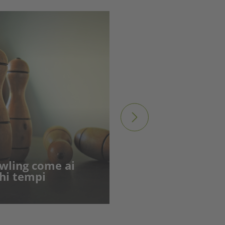
€
44
owling come ai
hi tempi
Alba alle Tre Cim