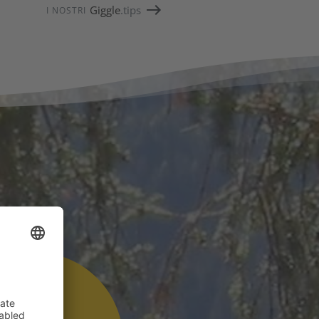
Giggle
.tips
I NOSTRI