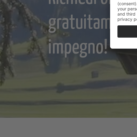
gratuitament
impegno!