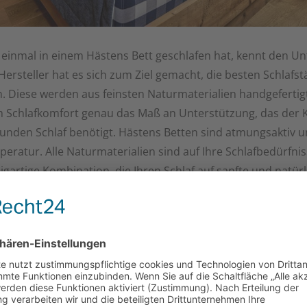
einmal in einem Hästens Bett geschlafen hat, kennt den Un
ersteller hat es sich zum Ziel gemacht, die besten Schlafst
n. Diese werden aus feinsten Naturmaterialien handgefertig
Schlafkomfort genau das Maß an Unterstützung, das der 
sunden Schlaf benötigt. Hästens Betten sind atmungsaktiv u
eratur. Alle Naturmaterialien sind auf Ihre Schlafbedürfn
zigartige Kombination, die Ihren Schlaf auf sanfte und natür
begünstigt.
…mehr über Hästens Betten erfahren