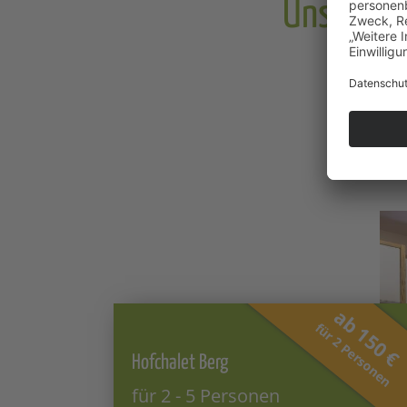
Unsere l
ab 150 €
für 2 Personen
Hofchalet Berg
für 2 - 5 Personen