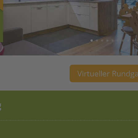
Virtueller Rundg
g