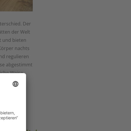
terschied. Der
ätten der Welt
t und bieten
Körper nachts
nd regulieren
isse abgestimmt
liche Weise