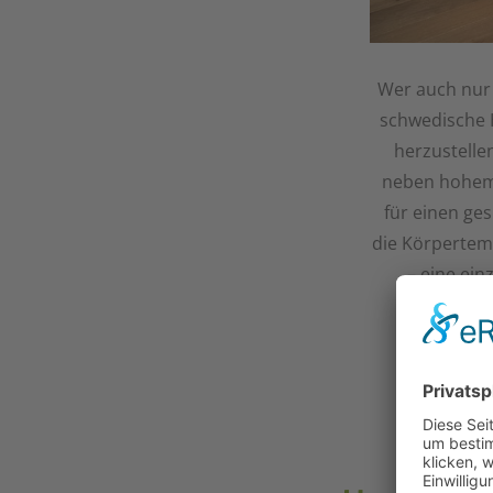
Wer auch nur 
schwedische H
herzustelle
neben hohem 
für einen ge
die Körpertemp
– eine ein