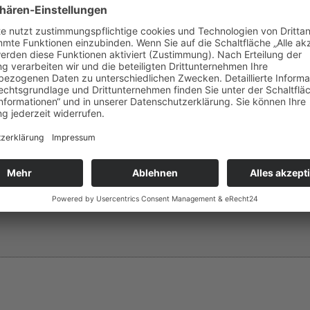
umlichkeiten mit
en mit Ozon Angesichts
rden Räumlichkeiten mit
ent, und in Zukunft, ist
 möchten Sie daran
immer, Geschäfte,