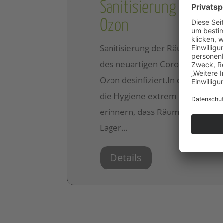
Sanitisierung der Rä
Ozon
Sanitisierung der Räumlichkeit
des neuartigen Coronavirus we
Ozon desinfiziert.In diesem Mom
die Hygiene extrem wichtig.Wir
erinnern, dass Räume, Büros, Z
Lager...
Details